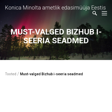
Konica Minolta ametlik edasimüüja Eestis
MUST-VALGED BIZHUB I-
SEERIA SEADMED
/
Tooted
Must-valged Bizhub i-seeria seadmed