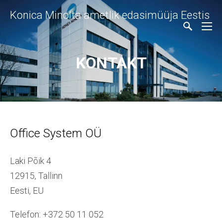
Konica Minolta ametlik edasimüüja Eestis
KONTAKT
Office System OÜ
Laki Põik 4
12915, Tallinn
Eesti, EU
Telefon: +372 50 11 052