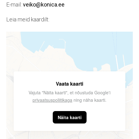
E-mail:
veiko@konica.ee
Leia meid kaardilt:
Vaata kaarti
Vajuta "Näita kaarti", et nõustuda Google'i
privaatsuspoliitikaga
ning näha kaarti.
Näita kaarti